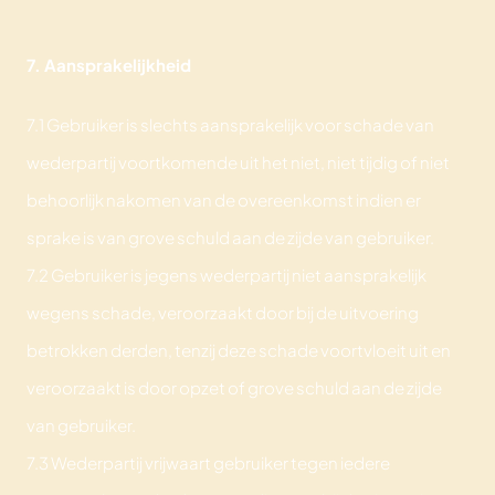
7. Aansprakelijkheid
7.1 Gebruiker is slechts aansprakelijk voor schade van
wederpartij voortkomende uit het niet, niet tijdig of niet
behoorlijk nakomen van de overeenkomst indien er
sprake is van grove schuld aan de zijde van gebruiker.
7.2 Gebruiker is jegens wederpartij niet aansprakelijk
wegens schade, veroorzaakt door bij de uitvoering
betrokken derden, tenzij deze schade voortvloeit uit en
veroorzaakt is door opzet of grove schuld aan de zijde
van gebruiker.
7.3 Wederpartij vrijwaart gebruiker tegen iedere