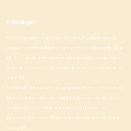
9. Betalingen
9.1 Wederpartij is gehouden het verschuldigde zonder
enige korting te voldoen binnen de betalingstermijn die in
de factuur van gebruiker aan wederpartij is vermeld dan
wel binnen de betalingstermijn die in de overeenkomst is
vermeld.
9.2 Betalingen van wederpartij worden eerst in mindering
gebracht op de verschuldigde kosten en rente (in deze
volgorde) om vervolgens in mindering te worden
gebracht op de hoofdsom, waarbij oudste vorderingen
voorgaat.