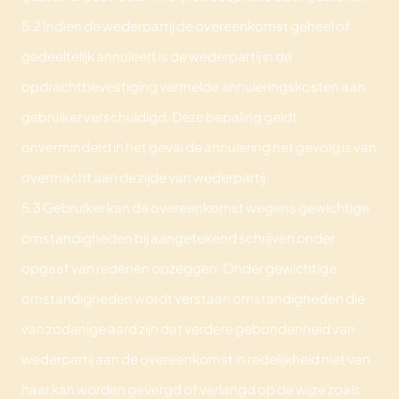
5.2 Indien de wederpartij de overeenkomst geheel of
gedeeltelijk annuleert is de wederpartij in de
opdrachtbevestiging vermelde annuleringskosten aan
gebruiker verschuldigd. Deze bepaling geldt
onverminderd in het geval de annulering het gevolg is van
overmacht aan de zijde van wederpartij.
5.3 Gebruiker kan de overeenkomst wegens gewichtige
omstandigheden bij aangetekend schrijven onder
opgaaf van redenen opzeggen. Onder gewichtige
omstandigheden wordt verstaan omstandigheden die
van zodanige aard zijn dat verdere gebondenheid van
wederpartij aan de overeenkomst in redelijkheid niet van
haar kan worden gevergd of verlangd op de wijze zoals