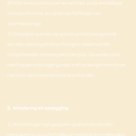
BTW en eventuele kosten en rechten, zoals emballage,
transportkosten, accijnzen en heffingen van
overheidswege.
4.5 De prijzen kunnen op grond van het voorgaande
worden verhoogd tot ten hoogste tweemaal de
oorspronkelijk overeengekomen prijs. De wederpartij
heeft bij een prijsstijging zoals in dit artikel genoemd niet
het recht de overeenkomst te ontbinden.
5. Annulering en opzegging
5.1 Annuleringen van gegeven opdrachten binden
gebruiker pas na schriftelijke acceptatie door gebruiker.