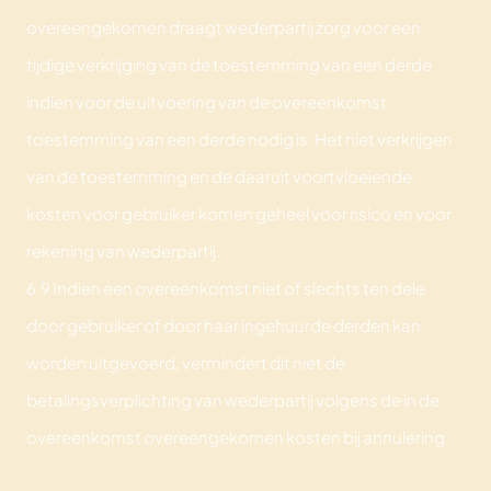
overeengekomen draagt wederpartij zorg voor een
tijdige verkrijging van de toestemming van een derde
indien voor de uitvoering van de overeenkomst
toestemming van een derde nodig is. Het niet verkrijgen
van de toestemming en de daaruit voortvloeiende
kosten voor gebruiker komen geheel voor risico en voor
rekening van wederpartij.
6.9 Indien een overeenkomst niet of slechts ten dele
door gebruiker of door haar ingehuurde derden kan
worden uitgevoerd, vermindert dit niet de
betalingsverplichting van wederpartij volgens de in de
overeenkomst overeengekomen kosten bij annulering.