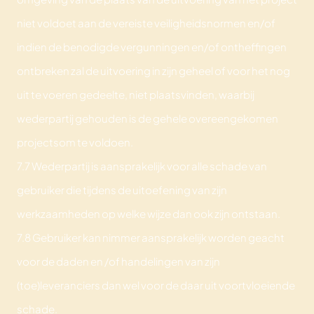
niet voldoet aan de vereiste veiligheidsnormen en/of
indien de benodigde vergunningen en/of ontheffingen
ontbreken zal de uitvoering in zijn geheel of voor het nog
uit te voeren gedeelte, niet plaatsvinden, waarbij
wederpartij gehouden is de gehele overeengekomen
projectsom te voldoen.
7.7 Wederpartij is aansprakelijk voor alle schade van
gebruiker die tijdens de uitoefening van zijn
werkzaamheden op welke wijze dan ook zijn ontstaan.
7.8 Gebruiker kan nimmer aansprakelijk worden geacht
voor de daden en /of handelingen van zijn
(toe)leveranciers dan wel voor de daar uit voortvloeiende
schade.