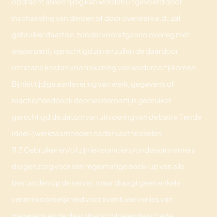
opdracht alleen tijdig kan worden uitgevoerd door
inschakeling van derden of door overwerk e.d., zal
gebruiker daartoe, zonder voorafgaand overleg met
wederpartij, gerechtigd zijn en zullen de daardoor
ontstane kosten voor rekening van wederpartij komen.
Bij niet tijdige aanlevering van werk, gegevens of
reactie/feedback door wederpartij is gebruiker
gerechtigd de datum van uitvoering van de betreffende
(deel-) werkzaamheden nader vast te stellen.
11.3 Gebruiker en/of zijn leveranciers/onderaannemers
dragen zorg voor een regelmatige back-up van alle
bestanden op de server, maar draagt geen enkele
verantwoordelijkheid voor eventueel verlies van
gegevens en de daaruit voortvloeiende schade.