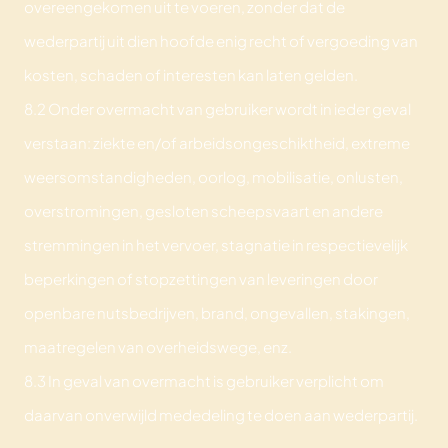
overeengekomen uit te voeren, zonder dat de
wederpartij uit dien hoofde enig recht of vergoeding van
kosten, schaden of interesten kan laten gelden.
8.2 Onder overmacht van gebruiker wordt in ieder geval
verstaan: ziekte en/of arbeidsongeschiktheid, extreme
weersomstandigheden, oorlog, mobilisatie, onlusten,
overstromingen, gesloten scheepsvaart en andere
stremmingen in het vervoer, stagnatie in respectievelijk
beperkingen of stopzettingen van leveringen door
openbare nutsbedrijven, brand, ongevallen, stakingen,
maatregelen van overheidswege, enz.
8.3 In geval van overmacht is gebruiker verplicht om
daarvan onverwijld mededeling te doen aan wederpartij.