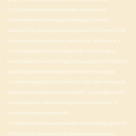
11.4 Gebruiker is niet aansprakelijk voor uitval of
onbereikbaarheid van registratiepagina’s en/of
website’s ten gevolge van storingen in het Internet of bij
andere providers, uitval van elektriciteit, telefonie, e.d.
11.5 Het (tijdelijk) niet beschikbaar zijn of verminderd
beschikbaar zijn van een registratiepagina en/of website
applicatie geeft wederpartij nimmer recht op enige
schadevergoeding of prijskorting. Gebruiker aanvaardt
geen aansprakelijkheid voor bedrijfs- of gevolgschade
ten gevolge van tekortkomingen aan het door zijn of
door bemiddeling geleverde.
11.6 Gebruiker is niet aansprakelijk voor beveiliging van of
misbruik door derden van de gegevens die worden