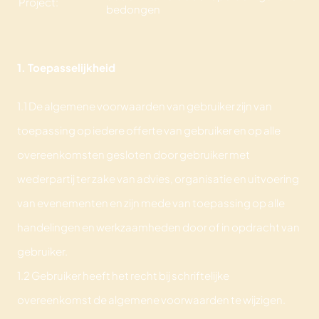
Project:
bedongen
1. Toepasselijkheid
1.1 De algemene voorwaarden van gebruiker zijn van
toepassing op iedere offerte van gebruiker en op alle
overeenkomsten gesloten door gebruiker met
wederpartij ter zake van advies, organisatie en uitvoering
van evenementen en zijn mede van toepassing op alle
handelingen en werkzaamheden door of in opdracht van
gebruiker.
1.2 Gebruiker heeft het recht bij schriftelijke
overeenkomst de algemene voorwaarden te wijzigen.