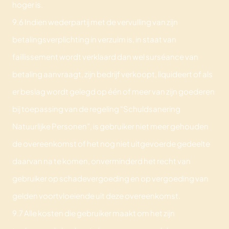
hoger is.
9.6 Indien wederpartij met de vervulling van zijn
betalingsverplichting in verzuim is, in staat van
faillissement wordt verklaard dan wel surséance van
betaling aanvraagt, zijn bedrijf verkoopt, liquideert of als
er beslag wordt gelegd op één of meer van zijn goederen
bij toepassing van de regeling “Schuldsanering
Natuurlijke Personen”, is gebruiker niet meer gehouden
de overeenkomst of het nog niet uitgevoerde gedeelte
daarvan na te komen, onverminderd het recht van
gebruiker op schadevergoeding en op vergoeding van
gelden voortvloeiende uit deze overeenkomst.
9.7 Alle kosten die gebruiker maakt om het zijn