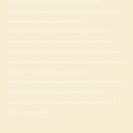
toekomende bedrag te incasseren, zowel de
buitengerechtelijke kosten als de gerechtelijke kosten,
komen voor rekening van wederpartij.
9.8 Bij overschrijding van de betalingstermijn is de
wederpartij gehouden aan gebruiker alle eventuele
gerechtelijke en buitengerechtelijke incassokosten te
betalen, daaronder begrepen de declaraties van de door
gebruiker ingeschakelde adviseur(s). De
buitengerechtelijke incassokosten bedragen ten minste
15% van het door de wederpartij aan gebruiker
verschuldigde totaalbedrag met een minimum van €
500,- exclusief BTW.