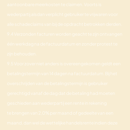
aantoonbare meerkosten te claimen. Voorts is
wederpartij alsdan verplicht gebruiker te vrijwaren voor
alle schadeclaims van bij de opdracht betrokken derden.
9.4 Verzonden facturen worden geacht te zijn ontvangen
één werkdag na de factuurdatum en zonder protest te
zijn behouden.
9.5 Voor zover niet anders is overeengekomen geldt een
betalingstermijn van 14 dagen na factuurdatum. Bij het
overschrijden van de betalingstermijn is gebruiker
gerechtigd vanaf de dag dat de betaling had moeten
geschieden aan wederpartij een rente in rekening
te brengen van 2,0% per maand of gedeelte van een
maand, dan wel de wettelijke handelsrente indien deze