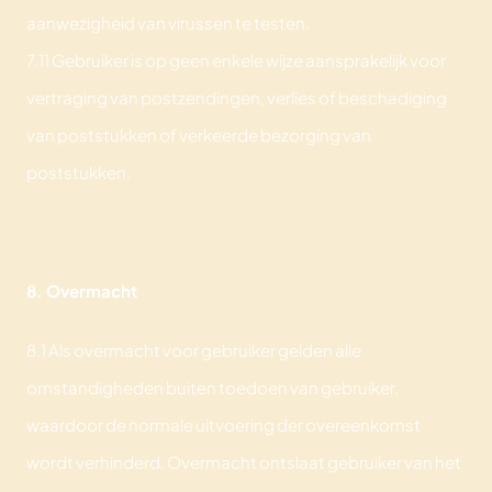
aanwezigheid van virussen te testen.
7.11 Gebruiker is op geen enkele wijze aansprakelijk voor
vertraging van postzendingen, verlies of beschadiging
van poststukken of verkeerde bezorging van
poststukken.
8. Overmacht
8.1 Als overmacht voor gebruiker gelden alle
omstandigheden buiten toedoen van gebruiker,
waardoor de normale uitvoering der overeenkomst
wordt verhinderd. Overmacht ontslaat gebruiker van het