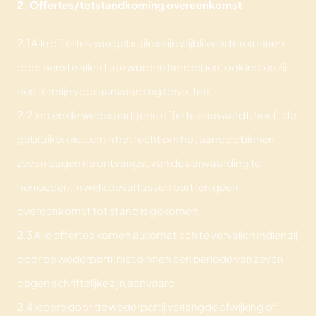
2. Offertes/totstandkoming overeenkomst
2.1 Alle offertes van gebruiker zijn vrijblijvend en kunnen
door hem te allen tijde worden herroepen, ook indien zij
een termijn voor aanvaarding bevatten.
2.2 Indien de wederpartij een offerte aanvaardt, heeft de
gebruiker niettemin het recht om het aanbod binnen
zeven dagen na ontvangst van de aanvaarding te
herroepen, in welk geval tussen partijen geen
overeenkomst tot stand is gekomen.
2.3 Alle offertes komen automatisch te vervallen indien zij
door de wederpartij niet binnen een periode van zeven
dagen schriftelijke zijn aanvaard.
2.4 Iedere door de wederpartij verlangde afwijking of