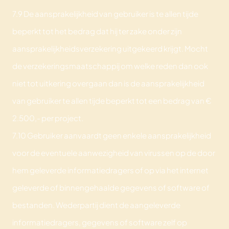
7.9 De aansprakelijkheid van gebruiker is te allen tijde
beperkt tot het bedrag dat hij ter zake onder zijn
aansprakelijkheidsverzekering uitgekeerd krijgt. Mocht
de verzekeringsmaatschappij om welke reden dan ook
niet tot uitkering overgaan dan is de aansprakelijkheid
van gebruiker te allen tijde beperkt tot een bedrag van €
2.500,- per project.
7.10 Gebruiker aanvaardt geen enkele aansprakelijkheid
voor de eventuele aanwezigheid van virussen op de door
hem geleverde informatiedragers of op via het internet
geleverde of binnengehaalde gegevens of software of
bestanden. Wederpartij dient de aangeleverde
informatiedragers, gegevens of software zelf op