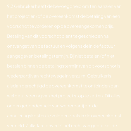
9.3 Gebruiker heeft de bevoegdheid om ten aanzien van
het project en/of de overeenkomst de betaling van een
voorschot te vorderen op de overeengekomen prijs.
Betaling van dit voorschot dient te geschieden na
ontvangst van de factuur en volgens de in de factuur
aangegeven betalingstermijn. Bij niet betalen (of niet
betalen binnen de betalingstermijn) van dit voorschot is
wederpartij van rechtswege in verzuim. Gebruiker is
alsdan gerechtigd de overeenkomst te ontbinden dan
wel de uitvoering van het project stop te zetten. Dit alles
onder gebondenheid van wederpartij om de
annuleringskosten te voldoen zoals in de overeenkomst
vermeld. Zulks laat onverlet het recht van gebruiker de