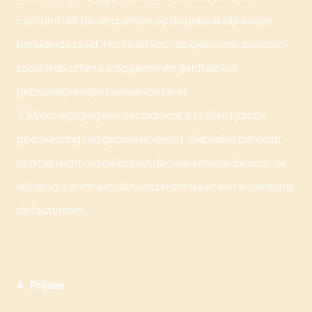
conform het tussen partijen op de gebruikelijke wijze
berekende tarief. Het tarief voor de geleverde diensten
zoals in de offerte is opgenomen geldt als het
gebruikelijke wijze berekende tarief.
3.5 Voor wijziging van de opdracht is te allen tijde de
goedkeuring van gebruiker vereist. Gebruiker behoudt
zich het recht om de kosten dan wel schade die door de
wijziging is ontstaan dan wel zal ontstaan aan wederpartij
de factureren.
4. Prijzen