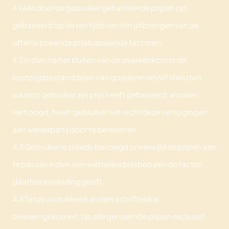
4.1 Alle door de gebruiker gehanteerde prijzen zijn
gebaseerd op de ten tijde van het uitbrengen van de
offerte bekende prijsbepalende factoren.
4.2 Indien na het sluiten van de overeenkomst de
kostprijsbestanddelen van goederen en/of diensten
waarop gebruiker zijn prijs heeft gebaseerd, worden
verhoogd, heeft gebruiker het recht deze verhogingen
aan wederpartij door te berekenen.
4.3 Gebruiker is steeds bevoegd onverwijld de prijzen aan
te passen indien een wettelijke prijsbepalende factor
daartoe aanleiding geeft.
4.4 Tenzij uitdrukkelijk anders schriftelijk is
overeengekomen, zijn alle genoemde prijzen exclusief