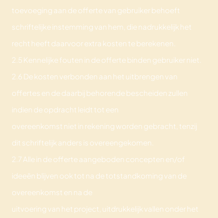
toevoeging aan de offerte van gebruiker behoeft
schriftelijke instemming van hem, die nadrukkelijk het
recht heeft daarvoor extra kosten te berekenen.
2.5 Kennelijke fouten in de offerte binden gebruiker niet.
2.6 De kosten verbonden aan het uitbrengen van
offertes en de daarbij behorende bescheiden zullen
indien de opdracht leidt tot een
overeenkomst niet in rekening worden gebracht, tenzij
dit schriftelijk anders is overeengekomen.
2.7 Alle in de offerte aangeboden concepten en/of
ideeën blijven ook tot na de totstandkoming van de
overeenkomst en na de
uitvoering van het project, uitdrukkelijk vallen onder het