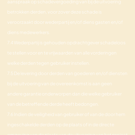
aanspraak op schadevergoeding van bij de uitvoering
betrokken derden, voor zover deze schade is
veroorzaakt door wederpartij en/of diens gasten en/of
diens medewerkers.
7.4 Wederpartij is gehouden opdrachtgever schadeloos
te stellen voor en te vrijwaarden van alle vorderingen
welke derden tegen gebruiker instellen.
7.5 De levering door derden van goederen en/of diensten
bij de uitvoering van de overeenkomst is aan geen
andere garantie onderworpen dan die welke gebruiker
van de betreffende derde heeft bedongen.
7.6 Indien de veiligheid van gebruiker of van de door hem
ingeschakelde derden op de plaats of in de directe
omgeving van de plaats van de uitvoering van het project