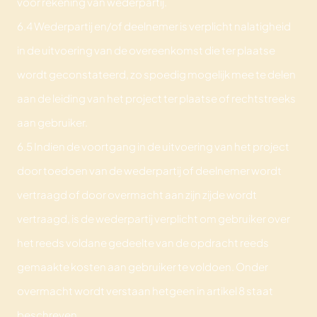
voor rekening van wederpartij.
6.4 Wederpartij en/of deelnemer is verplicht nalatigheid
in de uitvoering van de overeenkomst die ter plaatse
wordt geconstateerd, zo spoedig mogelijk mee te delen
aan de leiding van het project ter plaatse of rechtstreeks
aan gebruiker.
6.5 Indien de voortgang in de uitvoering van het project
door toedoen van de wederpartij of deelnemer wordt
vertraagd of door overmacht aan zijn zijde wordt
vertraagd, is de wederpartij verplicht om gebruiker over
het reeds voldane gedeelte van de opdracht reeds
gemaakte kosten aan gebruiker te voldoen. Onder
overmacht wordt verstaan hetgeen in artikel 8 staat
beschreven.