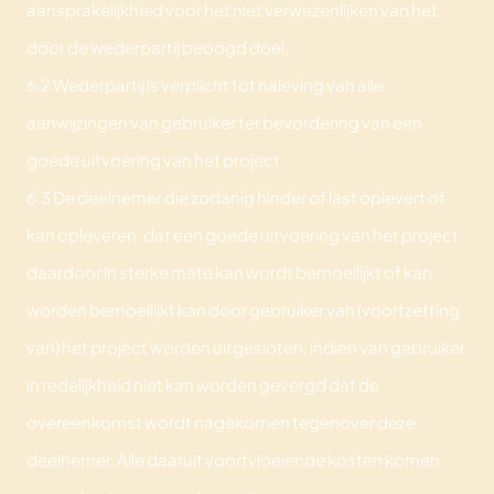
aansprakelijkheid voor het niet verwezenlijken van het
door de wederpartij beoogd doel.
6.2 Wederpartij is verplicht tot naleving van alle
aanwijzingen van gebruiker ter bevordering van een
goede uitvoering van het project.
6.3 De deelnemer die zodanig hinder of last oplevert of
kan opleveren, dat een goede uitvoering van het project
daardoor in sterke mate kan wordt bemoeilijkt of kan
worden bemoeilijkt kan door gebruiker van (voortzetting
van) het project worden uitgesloten, indien van gebruiker
in redelijkheid niet kan worden gevergd dat de
overeenkomst wordt nagekomen tegenover deze
deelnemer. Alle daaruit voortvloeiende kosten komen