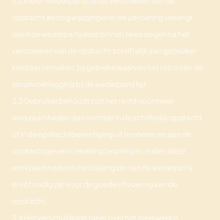
3.2 Indien wederpartij na het verstrekken van de
opdracht alsnog wijzigingen in de uitvoering verlangt,
dient de wederpartij deze binnen twee dagen na het
verstrekken van de opdracht schriftelijk aan gebruiker
kenbaar te maken, bij gebreke waarvan het risico van de
tenuitvoerlegging bij de wederpartij ligt.
3.3 Gebruiker behoudt zich het recht voor meer
werkzaamheden dan vermeld in de schriftelijk opdracht
of in de opdrachtbevestiging uit te voeren en aan de
opdrachtgever in rekening te brengen, indien deze
werkzaamheden in het belang zijn van de wederpartij
en/of nodig zijn voor de goede uitvoering van de
opdracht.
3.4 Het verschuldigde tarief over het meerwerk is