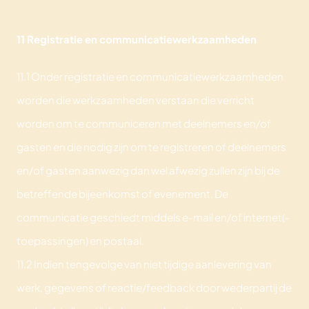
11 Registratie en communicatiewerkzaamheden
11.1 Onder registratie en communicatiewerkzaamheden
worden die werkzaamheden verstaan die verricht
worden om te communiceren met deelnemers en/of
gasten en die nodig zijn om te registreren of deelnemers
en/of gasten aanwezig dan wel afwezig zullen zijn bij de
betreffende bijeenkomst of evenement. De
communicatie geschiedt middels e-mail en/of internet(-
toepassingen) en postaal.
11.2 Indien tengevolge van niet tijdige aanlevering van
werk, gegevens of reactie/feedback door wederpartij de