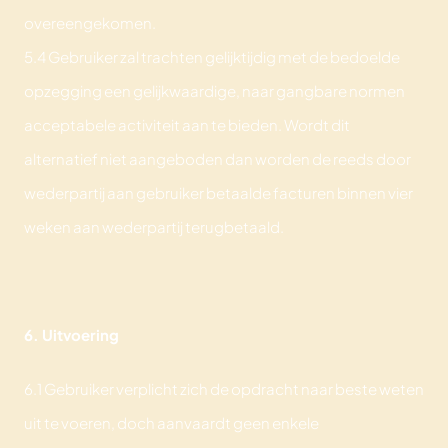
overeengekomen.
5.4 Gebruiker zal trachten gelijktijdig met de bedoelde
opzegging een gelijkwaardige, naar gangbare normen
acceptabele activiteit aan te bieden. Wordt dit
alternatief niet aangeboden dan worden de reeds door
wederpartij aan gebruiker betaalde facturen binnen vier
weken aan wederpartij terugbetaald.
6. Uitvoering
6.1 Gebruiker verplicht zich de opdracht naar beste weten
uit te voeren, doch aanvaardt geen enkele