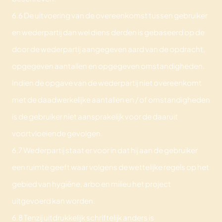
6.6 De uitvoering van de overeenkomst tussen gebruiker
en wederpartij dan wel diens derden is gebaseerd op de
door de wederpartij aangegeven aard van de opdracht,
opgegeven aantallen en opgegeven omstandigheden.
Indien de opgave van de wederpartij niet overeenkomt
met de daadwerkelijke aantallen en / of omstandigheden
is de gebruiker niet aansprakelijk voor de daaruit
voortvloeiende gevolgen.
6.7 Wederpartij staat er voor in dat hij aan de gebruiker
een ruimte geeft waar volgens de wettelijke regels op het
gebied van hygiëne, arbo en milieu het project
uitgevoerd kan worden.
6.8 Tenzij uitdrukkelijk schriftelijk anders is