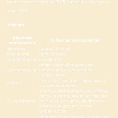
Amsterdam per 11 februari 2008, laatstelijk gewijzigd op
19 mei 2010
Definities
Algemene
Onderstaande bepalingen
voorwaarden:
Gebruiker:
opdrachtnemer
Wederpartij:
opdrachtgever
Opdrachtnemer:
Eat2Gather
degene die met de gebruiker
Opdrachtgever:
contracteert c.q. betoogt te
contracteren
elk mondeling of schriftelijk aanbod
Offerte:
van opdrachtnemer
iedere overeenkomst in elke vorm ten
behoeve van het leveren van diensten
Overeenkomst:
en of goederen aan opdrachtgever,
alsook alle wijzingen op deze
overeenkomst
de activiteit die door opdrachtgever is