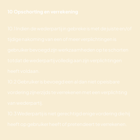
10 Opschorting en verrekening
10.1 Indien de wederpartij in gebreke is met de juiste en/of
tijdige nakoming van een of meer verplichtingen is
gebruiker bevoegd zijn werkzaamheden op te schorten
totdat de wederpartij volledig aan zijn verplichtingen
heeft voldaan.
10.2 Gebruiker is bevoegd een al dan niet opeisbare
vordering zijnerzijds te verrekenen met een verplichting
van wederpartij.
10.3 Wederpartij is niet gerechtigd enige vordering die hij
heeft op gebruiker heeft of pretendeert te verrekenen.