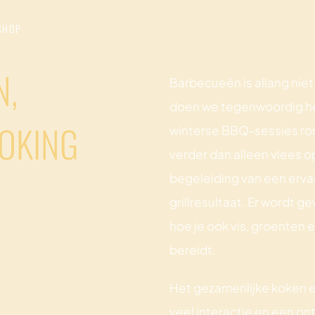
SHOP
N,
Barbecueën is allang nie
doen we tegenwoordig het
OKING
winterse BBQ-sessies ro
verder dan alleen vlees o
begeleiding van een erva
grillresultaat. Er wordt g
hoe je ook vis, groenten
bereidt.
Het gezamenlijke koken e
veel interactie en een o