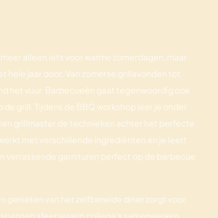
t meer alleen iets voor warme zomerdagen, maar
 hele jaar door. Van zomerse grillavonden tot
nd het vuur. Barbecueën gaat tegenwoordig ook
p de grill. Tijdens de BBQ workshop leer je onder
ren grillmaster de technieken achter het perfecte
ewerkt met verschillende ingrediënten en je leert
 en verrassende garnituren perfect op de barbecue
n genieten van het zelfbereide diner zorgt voor
ntspannen sfeer waarin collega’s samenwerken,