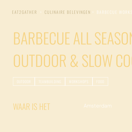
EAT2GATHER
>
CULINAIRE BELEVINGEN
>
BARBECUE WORK
BARBECUE ALL SEASO
OUTDOOR & SLOW CO
OUTDOOR
TEAMBUILDING
WORKSHOPS
FOOD
WAAR IS HET
Amsterdam