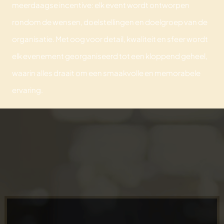
meerdaagse incentive: elk event wordt ontworpen
rondom de wensen, doelstellingen en doelgroep van de
organisatie. Met oog voor detail, kwaliteit en sfeer wordt
elk evenement georganiseerd tot een kloppend geheel,
waarin alles draait om een smaakvolle en memorabele
ervaring.