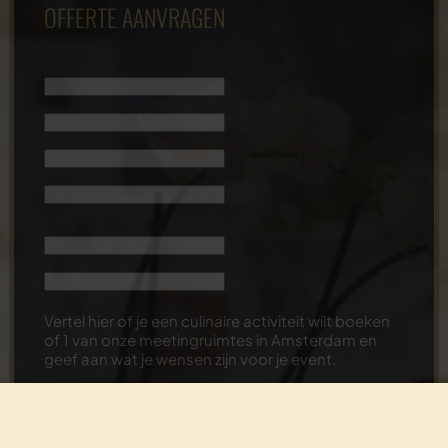
OFFERTE AANVRAGEN
Vertel hier of je een culinaire activiteit wilt boeken
of 1 van onze meetingruimtes in Amsterdam en
geef aan wat je wensen zijn voor je event.