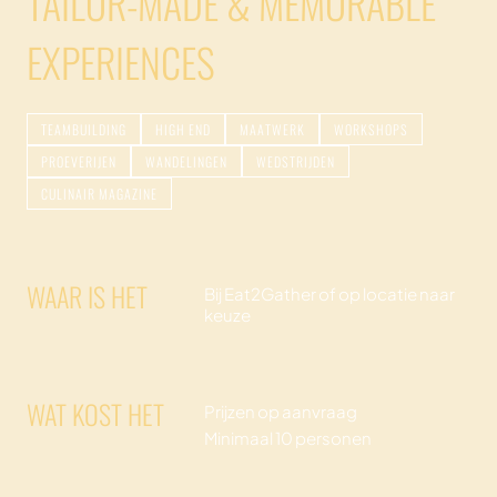
TAILOR-MADE & MEMORABLE
EXPERIENCES
TEAMBUILDING
HIGH END
MAATWERK
WORKSHOPS
PROEVERIJEN
WANDELINGEN
WEDSTRIJDEN
CULINAIR MAGAZINE
WAAR IS HET
Bij Eat2Gather of op locatie naar
keuze
WAT KOST HET
Prijzen op aanvraag
Minimaal 10 personen