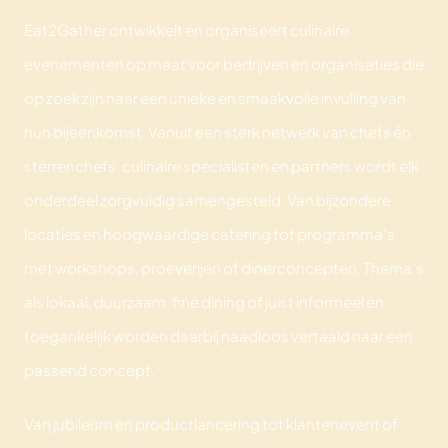
Eat2Gather ontwikkelt en organiseert culinaire
evenementen op maat voor bedrijven en organisaties die
op zoek zijn naar een unieke en smaakvolle invulling van
hun bijeenkomst. Vanuit een sterk netwerk van chefs én
sterrenchefs, culinaire specialisten en partners wordt elk
onderdeel zorgvuldig samengesteld. Van bijzondere
locaties en hoogwaardige catering tot programma’s
met workshops, proeverijen of dinerconcepten. Thema’s
als lokaal, duurzaam, fine dining of juist informeel en
toegankelijk worden daarbij naadloos vertaald naar een
passend concept.
Van jubileum en productlancering tot klantenevent of