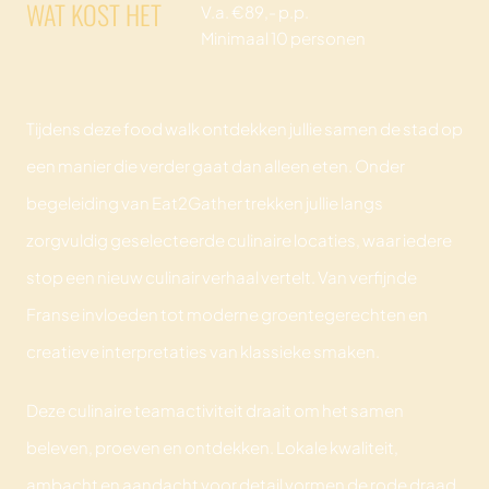
WAT KOST HET
V.a. €89,- p.p.
Minimaal 10 personen
Tijdens deze food walk ontdekken jullie samen de stad op
een manier die verder gaat dan alleen eten. Onder
begeleiding van Eat2Gather trekken jullie langs
zorgvuldig geselecteerde culinaire locaties, waar iedere
stop een nieuw culinair verhaal vertelt. Van verfijnde
Franse invloeden tot moderne groentegerechten en
creatieve interpretaties van klassieke smaken.
Deze culinaire teamactiviteit draait om het samen
beleven, proeven en ontdekken. Lokale kwaliteit,
ambacht en aandacht voor detail vormen de rode draad