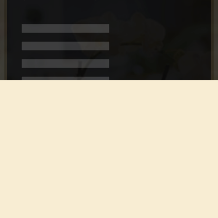
Vertel hier of je een culinaire activiteit wilt boeken
of 1 van onze meetingruimtes in Amsterdam en
geef aan wat je wensen zijn voor je event.
HOME
CULINAIRE BELEVINGEN
LOCATIE