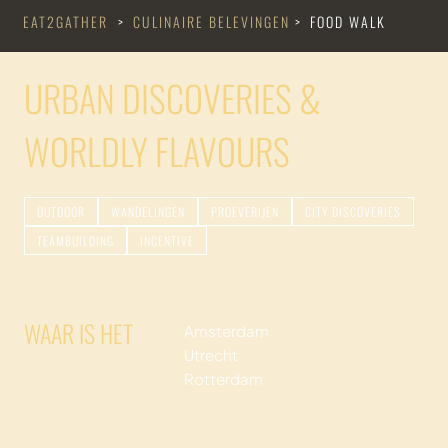
EAT2GATHER
>
CULINAIRE BELEVINGEN
>
FOOD WALK
URBAN DISCOVERIES &
WORLDLY FLAVOURS
OUTDOOR
WANDELINGEN
PROEVERIJEN
CITY DISCOVERIES
TEAMBUILDING
INCENTIVE
WAAR IS HET
Amsterdam
Utrecht
Rotterdam