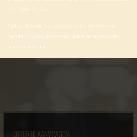
door de hele route.
Perfect als bedrijfsuitje, relatie-event of informele
teambuildingactiviteit waarbij genieten en verbinden
hand in hand gaan.
OFFERTE AANVRAGEN