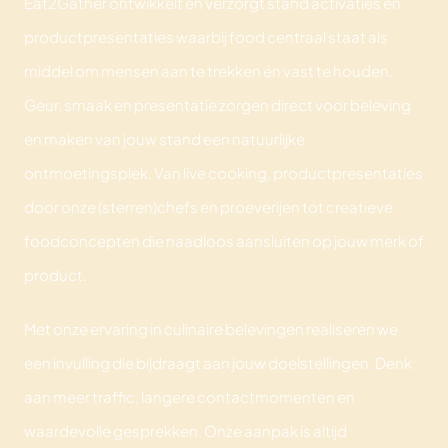
Eat2Gather ontwikkelt en verzorgt stand activaties en
productpresentaties waarbij food centraal staat als
middel om mensen aan te trekken én vast te houden.
Geur, smaak en presentatie zorgen direct voor beleving
en maken van jouw stand een natuurlijke
ontmoetingsplek. Van live cooking, productpresentaties
door onze (sterren)chefs en proeverijen tot creatieve
foodconcepten die naadloos aansluiten op jouw merk of
product.
Met onze ervaring in culinaire belevingen realiseren we
een invulling die bijdraagt aan jouw doelstellingen. Denk
aan meer traffic, langere contactmomenten en
waardevolle gesprekken. Onze aanpak is altijd