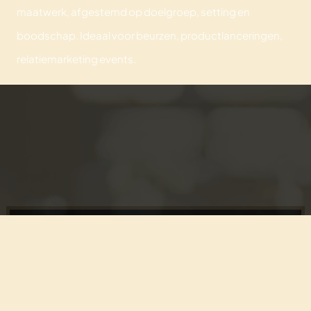
maatwerk, afgestemd op doelgroep, setting en
boodschap. Ideaal voor beurzen, productlanceringen,
relatiemarketing events.
OFFERTE AANVRAGEN