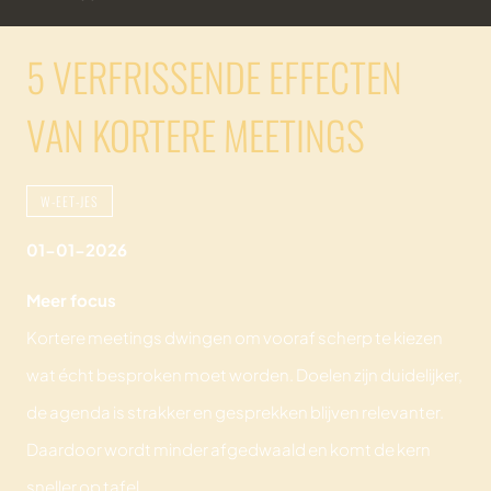
5 VERFRISSENDE EFFECTEN
VAN KORTERE MEETINGS
W-EET-JES
01-01-2026
Meer focus
Kortere meetings dwingen om vooraf scherp te kiezen
wat écht besproken moet worden. Doelen zijn duidelijker,
de agenda is strakker en gesprekken blijven relevanter.
Daardoor wordt minder afgedwaald en komt de kern
sneller op tafel.