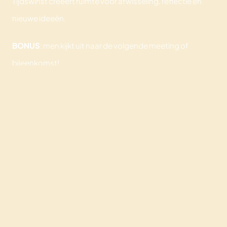
Tijdswinst creëert ruimte voor afwisseling, reflectie en
nieuwe ideeën.
BONUS
: men kijkt uit naar de volgende meeting of
bijeenkomst!
Dus denk na over het format van je bijeenkomst, de duur
en de vorm hebben een groot effect op de output. Wil je
ook een effectieve bijeenkomst organiseren. Neem dan
contact met ons op! Wij denken altijd met je mee.
HOME
CULINAIRE BELEVINGEN
LOCATIE
ONTDEK BELEVINGEN
BLOG