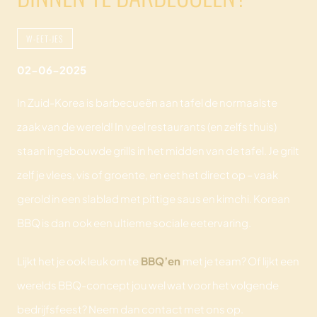
W-EET-JES
02-06-2025
In Zuid-Korea is barbecueën aan tafel de normaalste
zaak van de wereld! In veel restaurants (en zelfs thuis)
staan ingebouwde grills in het midden van de tafel. Je grilt
zelf je vlees, vis of groente, en eet het direct op – vaak
gerold in een slablad met pittige saus en kimchi. Korean
BBQ is dan ook een ultieme sociale eetervaring.
Lijkt het je ook leuk om te
BBQ’en
met je team? Of lijkt een
werelds BBQ-concept jou wel wat voor het volgende
bedrijfsfeest? Neem dan contact met ons op.