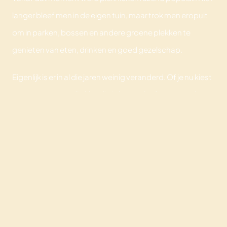
langer bleef men in de eigen tuin, maar trok men eropuit
om in parken, bossen en andere groene plekken te
genieten van eten, drinken en goed gezelschap.
Eigenlijk is er in al die jaren weinig veranderd. Of je nu kiest
voor een eenvoudig kleedje in het park of een compleet
gestylede summer gathering met mooie glazen, shared
dining en een Limoncello Spritz: de essentie van een
picknick blijft hetzelfde.
HOME
Samen buiten eten, drinken en genieten.
CULINAIRE BELEVINGEN
LOCATIE