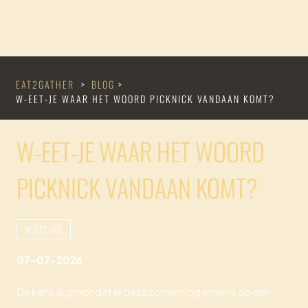
EAT2GATHER
>
BLOG
>
W-EET-JE WAAR HET WOORD PICKNICK VANDAAN KOMT?
W-EET-JE WAAR HET WOORD
PICKNICK VANDAAN KOMT?
W-EET-JES
07-07-2026
De kans is groot dat je deze zomer nog ergens op een