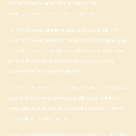
picknickkleed belandt. Maar wist je dat het
woord
picknick
eigenlijk uit Frankrijk komt?
Het Franse woord
pique-nique
bestaat al sinds 1694.
Destijds betekende het niet dat je buiten in het gras ging
zitten eten, maar dat je bij iemand thuis aanschoof voor
een maaltijd waarbij iedereen meebetaalde aan de
kosten of zelf iets te eten meenam.
Pas begin 19e eeuw maakte het woord de oversteek naar
Engeland. Daar veranderde de spelling naar
picnic
en
kreeg het de betekenis die we vandaag kennen: samen
eten en drinken in de buitenlucht.
Vanaf dat moment werd picknicken razend populair. Niet