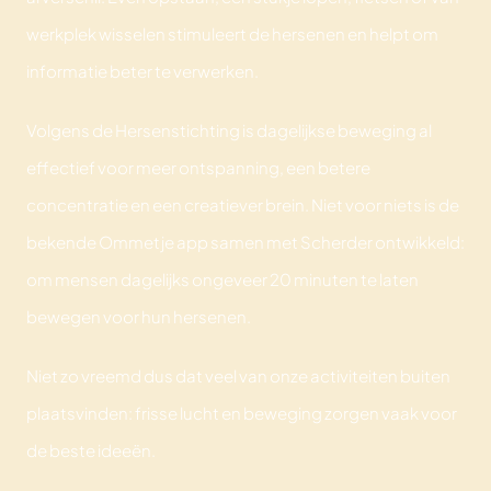
werkplek wisselen stimuleert de hersenen en helpt om
informatie beter te verwerken.
Volgens de Hersenstichting is dagelijkse beweging al
effectief voor meer ontspanning, een betere
concentratie en een creatiever brein. Niet voor niets is de
bekende Ommetje app samen met Scherder ontwikkeld:
om mensen dagelijks ongeveer 20 minuten te laten
bewegen voor hun hersenen.
Niet zo vreemd dus dat veel van onze activiteiten buiten
plaatsvinden: frisse lucht en beweging zorgen vaak voor
de beste ideeën.