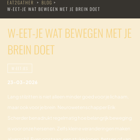
EAT2GATHER
>
BLOG
>
W-EET-JE WAT BEWEGEN MET JE BREIN DOET
W-EET-JE WAT BEWEGEN MET JE
BREIN DOET
W-EET-JES
23-03-2026
Lang stilzitten is niet alleen minder goed voor je lichaam,
maar ook voor je brein. Neurowetenschapper Erik
Scherder benadrukt regelmatig hoe belangrijk beweging
is voor onze hersenen. Zelfs kleine veranderingen maken
al verschil. Even opstaan, een stukje lopen, fietsen of van